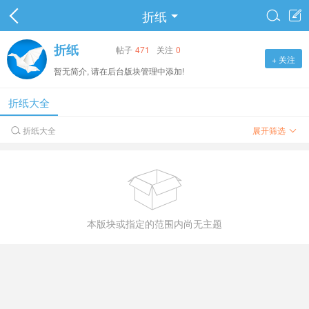
折纸


折纸
帖子
471
关注
0
+ 关注
暂无简介, 请在后台版块管理中添加!
折纸大全
折纸大全
展开筛选


本版块或指定的范围内尚无主题