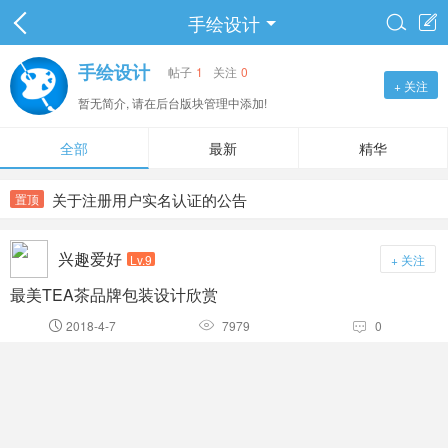
手绘设计


手绘设计
帖子
1
关注
0
+ 关注
暂无简介, 请在后台版块管理中添加!
全部
最新
精华
关于注册用户实名认证的公告
置顶
兴趣爱好
Lv.9
+ 关注
最美TEA茶品牌包装设计欣赏
2018-4-7
7979
0


