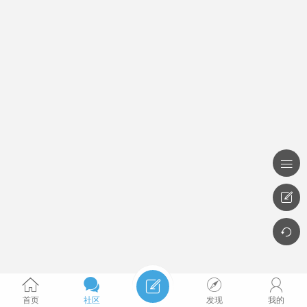








首页
社区
发现
我的