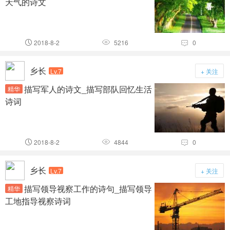
天气的诗文
2018-8-2
5216
0



乡长
Lv.7
+ 关注
描写军人的诗文_描写部队回忆生活
精华
诗词
2018-8-2
4844
0



乡长
Lv.7
+ 关注
描写领导视察工作的诗句_描写领导
精华
工地指导视察诗词