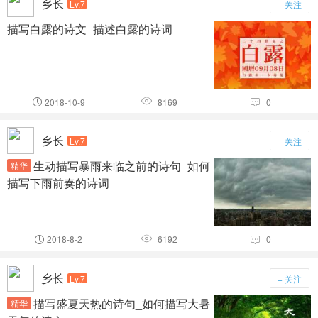
乡长
Lv.7
+ 关注
描写白露的诗文_描述白露的诗词
2018-10-9
8169
0



乡长
Lv.7
+ 关注
生动描写暴雨来临之前的诗句_如何
精华
描写下雨前奏的诗词
2018-8-2
6192
0



乡长
Lv.7
+ 关注
描写盛夏天热的诗句_如何描写大暑
精华