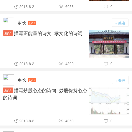
2018-8-2
6958
0



乡长
Lv.7
+ 关注
描写正能量的诗文_孝文化的诗词
精华
2018-8-2
4300
0



乡长
Lv.7
+ 关注
描写炒股心态的诗句_炒股保持心态
精华
的诗词
2018-8-2
4060
0


