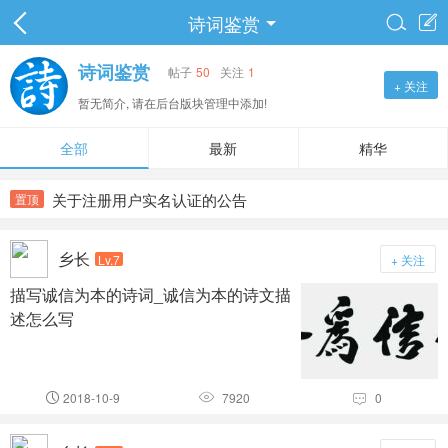
诗词鉴赏


诗词鉴赏
帖子
50
关注
1
+ 关注
暂无简介, 请在后台版块管理中添加!
全部
最新
精华
关于注册用户实名认证的公告
置顶
乡长
Lv.7
+ 关注
描写诚信为本的诗词_诚信为本的诗文描
述怎么写
2018-10-9
7920
0


