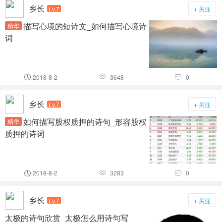
乡长
Lv.7
+ 关注
描写心境的短诗文_如何描写心境诗
精华
词
2018-8-2
3648
0



乡长
Lv.7
+ 关注
如何描写股权质押的诗句_形容股权
精华
质押的诗词
2018-8-2
3283
0



乡长
Lv.7
+ 关注
太极的诗句欣赏_太极怎么用诗句写