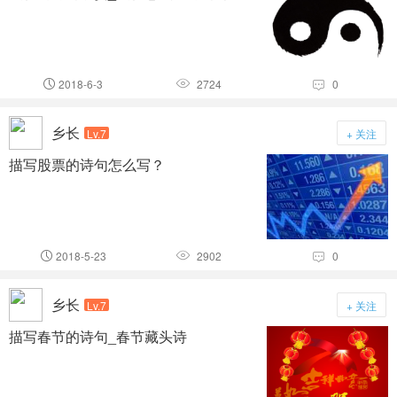
2018-6-3
2724
0



乡长
Lv.7
+ 关注
描写股票的诗句怎么写？
2018-5-23
2902
0



乡长
Lv.7
+ 关注
描写春节的诗句_春节藏头诗