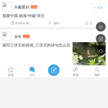
兴趣爱好
Lv.9
+ 关注
我爱中国-南海“仲裁”诗文
2018-4-28
3551
0




乡长
Lv.7
+ 关注

描写三伏天的诗词_三伏天的诗句怎么写






2018-4-1
3844
0



首页
社区
发现
我的
乡长
Lv.7
+ 关注
描写中国建军九十年阅兵的诗词_如何写
建军节的诗句