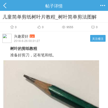
帖子详情

儿童简单剪纸树叶片教程_树叶简单剪法图解
0
0
9555
0




兴趣爱好
Lv.
关注楼主
2018-6-26 00:31:27
树叶的剪纸教程
准备好剪刀，还有笔和纸。