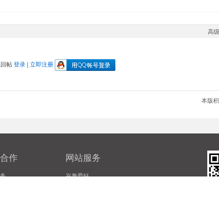
高
以回帖
登录
|
立即注册
本版积
合作
网站服务
务
兴趣爱好
务
爱好钓鱼
接
爱好设计