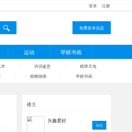
登录
注册
免费发布信息
运动
琴棋书画
/
/
艺术
诗词鉴赏
棋牌天地
/
/
看
精雕细琢
琴棋书画
楼主
兴趣爱好
关注