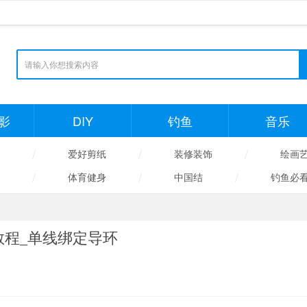
影
DIY
钓鱼
音乐
/
/
/
爱好剪纸
装修装饰
绘画
/
/
/
体育健身
中国结
钓鱼必
教程_单线绑定导环