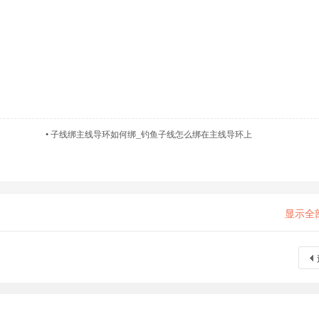
•
子线绑主线导环如何绑_钓鱼子线怎么绑在主线导环上
显示全