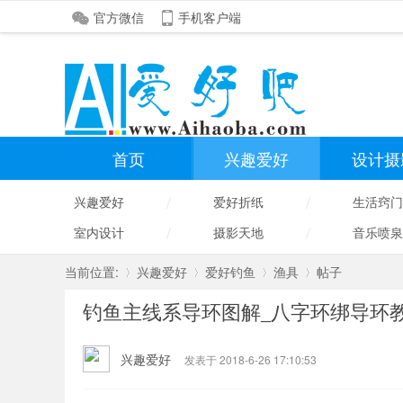
官方微信
手机客户端
首页
兴趣爱好
设计摄
/
/
兴趣爱好
爱好折纸
生活窍门
/
/
室内设计
摄影天地
音乐喷泉
当前位置:
兴趣爱好
爱好钓鱼
渔具
帖子
钓鱼主线系导环图解_八字环绑导环
»
›
›
›
兴趣爱好
发表于 2018-6-26 17:10:53