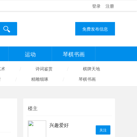
登录
注册
免费发布信息
运动
琴棋书画
/
/
艺术
诗词鉴赏
棋牌天地
/
/
看
精雕细琢
琴棋书画
楼主
兴趣爱好
关注