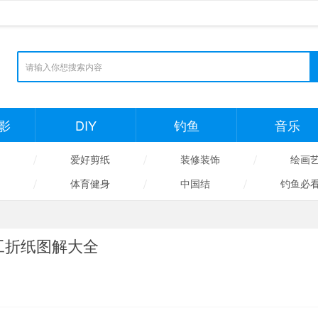
影
DIY
钓鱼
音乐
/
/
/
爱好剪纸
装修装饰
绘画
/
/
/
体育健身
中国结
钓鱼必
工折纸图解大全