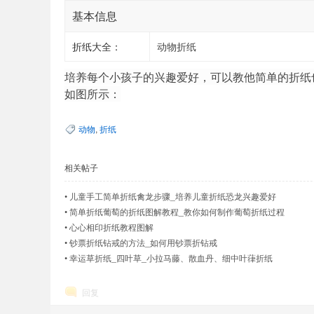
基本信息
折纸大全：
动物折纸
培养每个小孩子的兴趣爱好，可以教他简单的折纸
如图所示：
动物
,
折纸
相关帖子
•
儿童手工简单折纸禽龙步骤_培养儿童折纸恐龙兴趣爱好
•
简单折纸葡萄的折纸图解教程_教你如何制作葡萄折纸过程
•
心心相印折纸教程图解
•
钞票折纸钻戒的方法_如何用钞票折钻戒
•
幸运草折纸_四叶草_小拉马藤、散血丹、细中叶葎折纸
回复