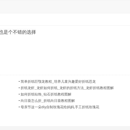
也是个不错的选择
•
简单折纸巨颚龙教程_培养儿童兴趣爱好折纸恐龙
•
折纸龙虾_龙虾如何折纸_龙虾的折纸方法_龙虾折纸教程图解
•
如何折纸钻饰_钻石折纸教程图解
•
向日葵怎么折_折纸向日葵教程图解
•
母亲节这一朵diy自制玫瑰花给妈妈,手工折纸玫瑰花