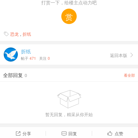
打赏一下，给楼主点动力吧
赏
恐龙
,
折纸

折纸
返回本版

帖子
471
关注
0
全部回复
0
看全部

暂无回复，精采从你开始
分享
回复
点赞


