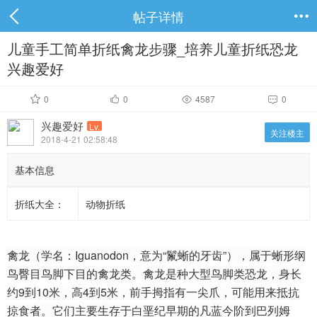
帖子详情

儿童手工简单折纸禽龙步骤_培养儿童折纸恐龙
兴趣爱好
0
0
4587
0




兴趣爱好
Lv.
关注楼主
2018-4-21 02:58:48
基本信息
折纸大全：
动物折纸
禽龙（学名：Iguanodon，意为“鬣蜥的牙齿”），属于蜥形纲
鸟臀目鸟脚下目的禽龙类。禽龙是种大型鸟脚类恐龙，身长
约9到10米，高4到5米，前手拇指有一尖爪，可能用来抵抗
掠食者。它们主要生存于白垩纪早期的凡蓝今阶到巴列姆