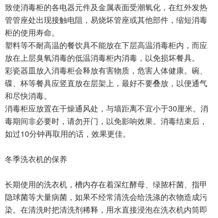
致使消毒柜的各电器元件及金属表面受潮氧化，在红外发热
管管座处出现接触电阻，易烧坏管座或其他部件，缩短消毒
柜的使用寿命。
塑料等不耐高温的餐饮具不能放在下层高温消毒柜内，而应
放在上层臭氧消毒的低温消毒柜内消毒，以免损坏餐具。
彩瓷器皿放入消毒柜会释放有害物质，危害人体健康。碗、
碟、杯等餐具应竖直放在层架上，最好不要叠放，以便通气
和尽快消毒。
消毒柜应放置在干燥通风处，与墙距离不宜小于30厘米。消
毒期间非必要时，请勿开门，以免影响效果。消毒结束后，
如过10分钟再取用的话，效果更佳。
冬季洗衣机的保养
长期使用的洗衣机，槽内存在着深红酵母、绿脓杆菌、指甲
隐球菌等大量病菌，如果不经常清洗会给洗涤的衣物造成污
染。在清洗时把清洗剂稀释，用水直接浸泡在洗衣机内筒即