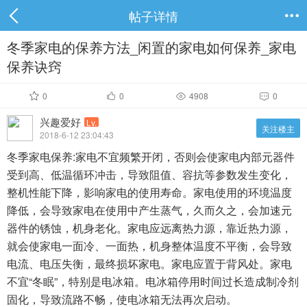
帖子详情

冬季家电的保养方法_闲置的家电如何保养_家电
保养诀窍
0
0
4908
0




兴趣爱好
Lv.
关注楼主
2018-6-12 23:04:43
冬季家电保养:家电不宜频繁开闭，否则会使家电内部元器件
受到高、低温循环冲击，导致阻值、容抗等参数发生变化，
整机性能下降，影响家电的使用寿命。家电使用的环境温度
降低，会导致家电在使用中产生蒸气，久而久之，会加速元
器件的锈蚀，机身老化。家电应远离热力源，靠近热力源，
就会使家电一面冷、一面热，机身整体温度不平衡，会导致
电流、电压失衡，最终损坏家电。家电应置于背风处。家电
不宜“冬眠”，特别是电冰箱。电冰箱停用时间过长造成制冷剂
固化，导致流路不畅，使电冰箱无法再次启动。