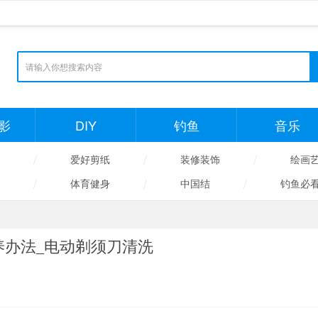
影
DIY
钓鱼
音乐
/
/
/
爱好剪纸
装修装饰
绘画
/
/
/
体育健身
中国结
钓鱼必
养办法_电动剃须刀清洗