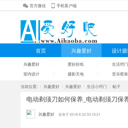
官方微信
手机客户端
首页
兴趣爱好
设计摄
/
/
兴趣爱好
爱好折纸
生活窍门
/
/
室内设计
摄影天地
音乐喷泉
当前位置:
兴趣爱好
兴趣爱好
生活小窍门
帖子
电动剃须刀如何保养_电动剃须刀保
»
›
›
›
兴趣爱好
发表于 2018-6-22 03:16:21