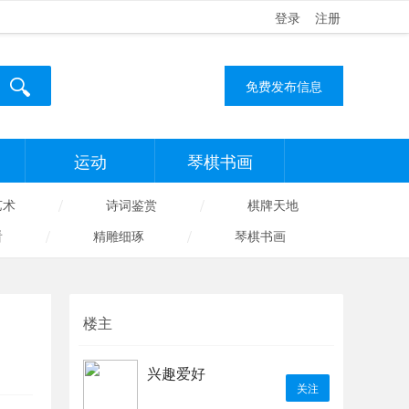
登录
注册
免费发布信息
运动
琴棋书画
/
/
艺术
诗词鉴赏
棋牌天地
/
/
看
精雕细琢
琴棋书画
楼主
兴趣爱好
关注