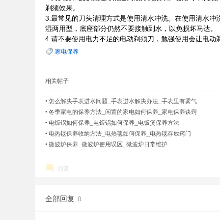
剃须效果。
3.最常见的刀头清理方式是使用清水冲洗。在使用清水
湿两用型，底座部分仍然不要接触到水，以免损坏马达。
4.请不要使用电力不足的电动剃须刀
，勉强使用会让电动
家电保养
相关帖子
•
怎么解决手表进水问题_手表进水解决办法_手表里有雾气
•
冬季家电的保养方法_闲置的家电如何保养_家电保养诀窍
•
电饭锅如何保养_电饭锅如何保养_电饭煲保养方法
•
电热毯保养收纳方法_电热毯如何保养_电热毯存放窍门
•
微波炉保养_微波炉使用误区_微波炉日常维护
回复
全部回复
0