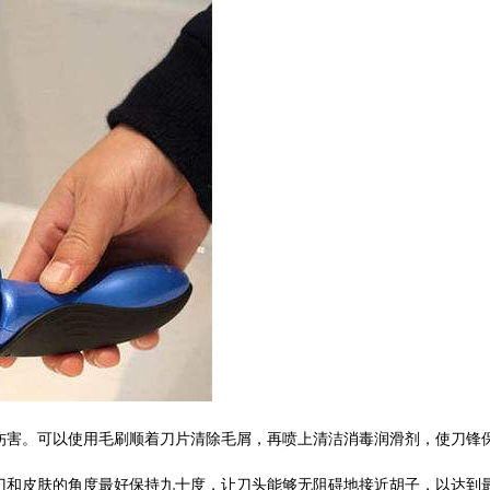
到伤害。可以使用毛刷顺着刀片清除毛屑，再喷上清洁消毒润滑剂，使刀锋
须刀和皮肤的角度最好保持九十度，让刀头能够无阻碍地接近胡子，以达到